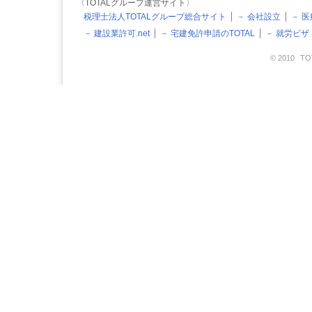
〈TOTALグループ運営サイト〉
税理士法人TOTALグループ総合サイト
－ 会社設立
－ 
－ 建設業許可.net
－ 宅建免許申請のTOTAL
－ 就労ビ
© 2010
TO