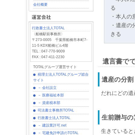
会社概要
る
・本人の
・遺産の
行政書士法人TOTAL
きる
〈船橋駅前事務所〉
〒273-0005 千葉県船橋市本町7-
11-5 KDX船橋ビル4階
TEL : 047-770-9009
FAX : 047-411-2230
遺言書で
TOTALグループ運営サイト
税理士法人TOTALグループ総合
遺産の分割
サイト
－ 会社設立
だれにどの遺
－ 医療福祉本部
－ 資産税本部
司法書士事務所TOTAL
生前贈与の
行政書士法人TOTAL
－ 建設業許可.net
生きていると
－ 宅建免許申請のTOTAL